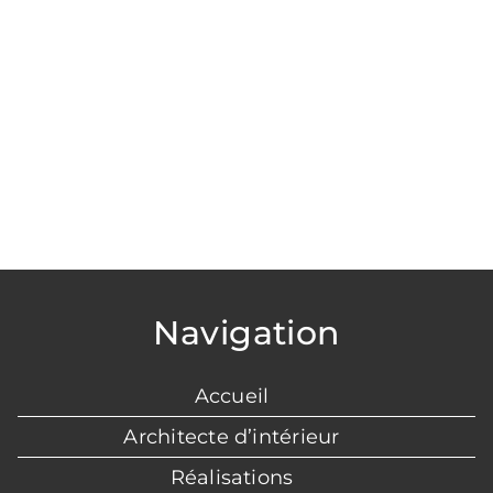
professionnel à Craon
professionnel à Craon
PROFESSIONNELS
Découvrez nos réalisations
Navigation
Accueil
Architecte d’intérieur
Réalisations