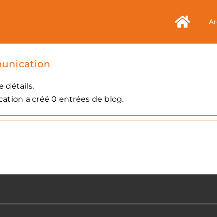
Ar
unication
 détails.
tion a créé 0 entrées de blog.