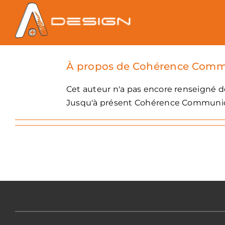
Passer
au
contenu
À propos de
Cohérence Comm
Cet auteur n'a pas encore renseigné de
Jusqu'à présent Cohérence Communica